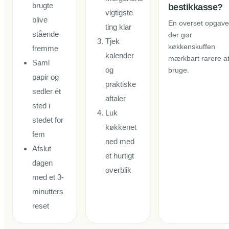
brugte
bestikkasse?
vigtigste
blive
En overset opgave
ting klar
stående
der gør
Tjek
køkkenskuffen
fremme
kalender
mærkbart rarere a
Saml
og
bruge.
papir og
praktiske
sedler ét
aftaler
sted i
Luk
stedet for
køkkenet
fem
ned med
Afslut
et hurtigt
dagen
overblik
med et 3-
minutters
reset