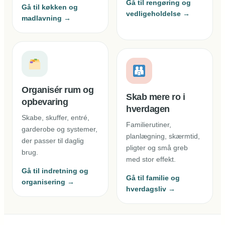
Gå til rengøring og
Gå til køkken og
vedligeholdelse →
madlavning →
Organisér rum og
Skab mere ro i
opbevaring
hverdagen
Skabe, skuffer, entré,
Familierutiner,
garderobe og systemer,
planlægning, skærmtid,
der passer til daglig
pligter og små greb
brug.
med stor effekt.
Gå til indretning og
Gå til familie og
organisering →
hverdagsliv →