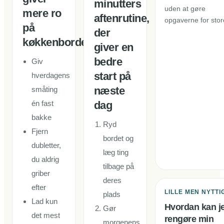
minutters
uden at gøre
mere ro
aftenrutine,
opgaverne for stor
på
der
køkkenbordet
giver en
bedre
Giv
start på
hverdagens
næste
småting
én fast
dag
bakke
Ryd
Fjern
bordet og
dubletter,
læg ting
du aldrig
tilbage på
griber
deres
efter
LILLE MEN NYTTI
plads
Lad kun
Hvordan kan j
Gør
det mest
rengøre min
morgenens