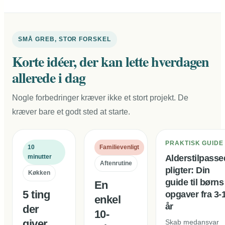
SMÅ GREB, STOR FORSKEL
Korte idéer, der kan lette hverdagen
allerede i dag
Nogle forbedringer kræver ikke et stort projekt. De
kræver bare et godt sted at starte.
PRAKTISK GUIDE
10
Familievenligt
minutter
Alderstilpasse
Aftenrutine
pligter: Din
Køkken
guide til børns
En
5 ting
opgaver fra 3-
enkel
år
der
10-
giver
Skab medansvar