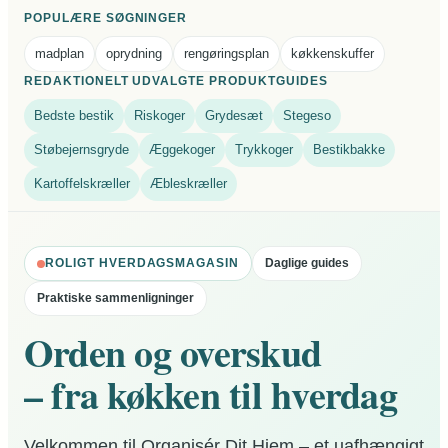
POPULÆRE SØGNINGER
madplan
oprydning
rengøringsplan
køkkenskuffer
REDAKTIONELT UDVALGTE PRODUKTGUIDES
Bedste bestik
Riskoger
Grydesæt
Stegeso
Støbejernsgryde
Æggekoger
Trykkoger
Bestikbakke
Kartoffelskræller
Æbleskræller
ROLIGT HVERDAGSMAGASIN
Daglige guides
Praktiske sammenligninger
Orden og overskud
– fra køkken til hverdag
Velkommen til Organisér Dit Hjem – et uafhængigt