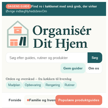
Spring
Find ro i køkkenet med små greb, der virker
DAGENS GUIDE
til
Øvrige indlæg
Nyhedsbrev
Om
indhold
Søg
Gem guider
Om os
Orden og overskud – fra køkken til hverdag
Madplan
Opbevaring
Rengøring
Rutiner
Forside
Familie og hverdagsliv
Populære produktguides
Indretning og organ