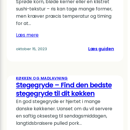
Sprøde korn, bløde kerner eller en klistret
hurtig
sushi-tekstur – ris kan tage mange former,
vando
men kræver præcis temperatur og timing
for at…
Læs mere
:
Læs guiden
oktober 15, 2023
Find
den
perfek
riskoge
KØKKEN OG MADLAVNING
til
Stegegryde – Find den bedste
dit
stegegryde til dit køkken
køkken
En god stegegryde er hjertet i mange
danske køkkener. Uanset om du vil servere
en saftig oksesteg til søndagsmiddagen,
langtidsbraisere pulled pork…