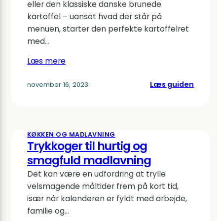
eller den klassiske danske brunede
kartoffel – uanset hvad der står på
menuen, starter den perfekte kartoffelret
med…
Læs mere
:
Læs guiden
november 16, 2023
Kartoff
–
Spar
tid
KØKKEN OG MADLAVNING
og
Trykkoger til hurtig og
få
smagfuld madlavning
perfek
Det kan være en udfordring at trylle
kartofl
velsmagende måltider frem på kort tid,
især når kalenderen er fyldt med arbejde,
familie og…