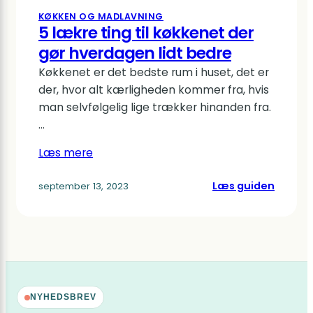
KØKKEN OG MADLAVNING
5 lækre ting til køkkenet der
gør hverdagen lidt bedre
Køkkenet er det bedste rum i huset, det er
der, hvor alt kærligheden kommer fra, hvis
man selvfølgelig lige trækker hinanden fra.
…
Læs mere
:
Læs guiden
september 13, 2023
5
lækre
ting
til
køkken
der
gør
NYHEDSBREV