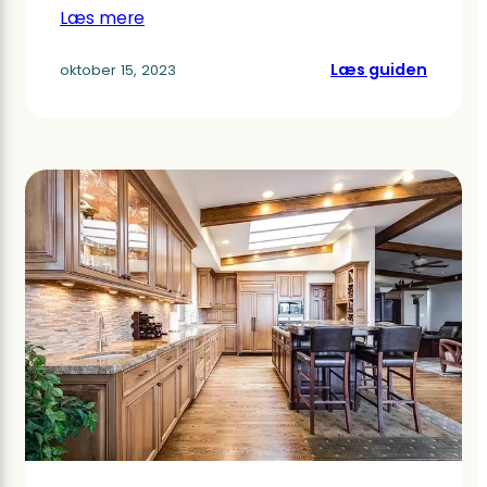
Læs mere
:
Læs guiden
oktober 15, 2023
Stegeg
–
Find
den
bedste
stegeg
til
dit
køkken