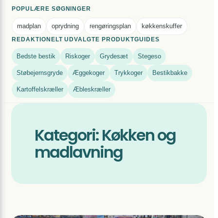
POPULÆRE SØGNINGER
madplan
oprydning
rengøringsplan
køkkenskuffer
REDAKTIONELT UDVALGTE PRODUKTGUIDES
Bedste bestik
Riskoger
Grydesæt
Stegeso
Støbejernsgryde
Æggekoger
Trykkoger
Bestikbakke
Kartoffelskræller
Æbleskræller
Kategori:
Køkken og
madlavning