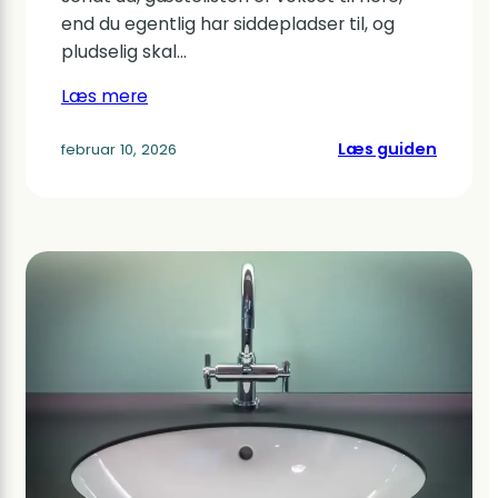
end du egentlig har siddepladser til, og
pludselig skal…
Læs mere
:
Læs guiden
februar 10, 2026
Hvorda
kan
jeg
bruge
min
trykko
til
at
lave
mad
til
en
stor