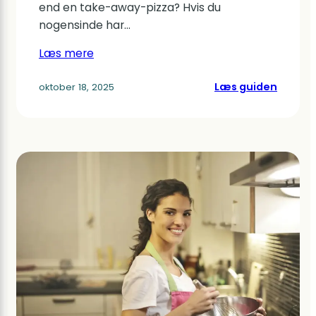
end en take-away-pizza? Hvis du
nogensinde har…
Læs mere
:
Læs guiden
oktober 18, 2025
Hvorfo
er
nogle
gryde
dyrere
end
andre?