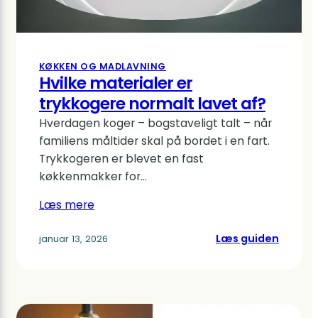
gruppe
menne
KØKKEN OG MADLAVNING
Hvilke materialer er
trykkogere normalt lavet af?
Hverdagen koger – bogstaveligt talt – når
familiens måltider skal på bordet i en fart.
Trykkogeren er blevet en fast
køkkenmakker for…
Læs mere
:
Læs guiden
januar 13, 2026
Hvilke
materi
er
trykko