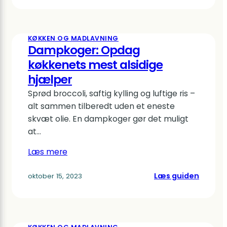
Robust
kvalite
til
KØKKEN OG MADLAVNING
smagfu
Dampkoger: Opdag
madlav
køkkenets mest alsidige
hjælper
Sprød broccoli, saftig kylling og luftige ris –
alt sammen tilberedt uden et eneste
skvæt olie. En dampkoger gør det muligt
at…
Læs mere
:
Læs guiden
oktober 15, 2023
Dampk
Opdag
køkken
mest