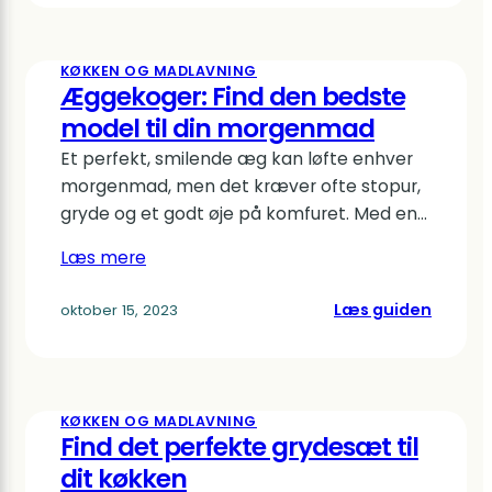
den
perfek
æblesk
KØKKEN OG MADLAVNING
til
Æggekoger: Find den bedste
dit
model til din morgenmad
køkken
Et perfekt, smilende æg kan løfte enhver
morgenmad, men det kræver ofte stopur,
gryde og et godt øje på komfuret. Med en…
Læs mere
:
Læs guiden
oktober 15, 2023
Æggeko
Find
den
bedste
KØKKEN OG MADLAVNING
model
Find det perfekte grydesæt til
til
dit køkken
din