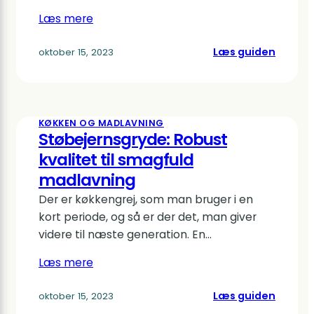
Læs mere
:
Læs guiden
oktober 15, 2023
Steges
til
perfek
ovnret
KØKKEN OG MADLAVNING
–
Støbejernsgryde: Robust
samme
kvalitet til smagfuld
priser
madlavning
her
Der er køkkengrej, som man bruger i en
kort periode, og så er der det, man giver
videre til næste generation. En…
Læs mere
:
Læs guiden
oktober 15, 2023
Støbej