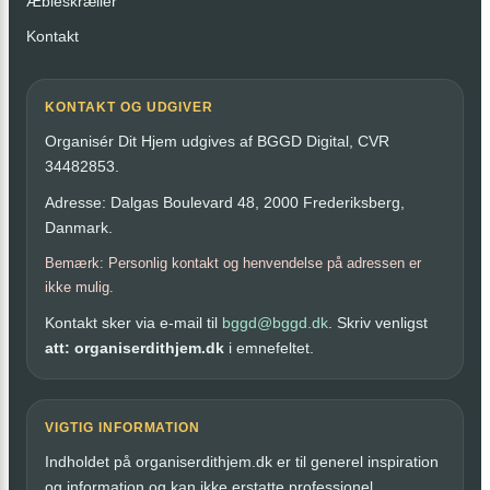
Æbleskræller
Kontakt
KONTAKT OG UDGIVER
Organisér Dit Hjem udgives af BGGD Digital, CVR
34482853.
Adresse: Dalgas Boulevard 48, 2000 Frederiksberg,
Danmark.
Bemærk: Personlig kontakt og henvendelse på adressen er
ikke mulig.
Kontakt sker via e-mail til
bggd@bggd.dk
. Skriv venligst
att: organiserdithjem.dk
i emnefeltet.
VIGTIG INFORMATION
Indholdet på organiserdithjem.dk er til generel inspiration
og information og kan ikke erstatte professionel