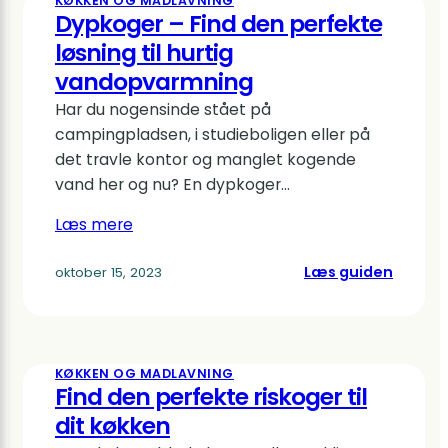
KØKKEN OG MADLAVNING
alsidig
Dypkoger – Find den perfekte
hjælpe
løsning til hurtig
vandopvarmning
Har du nogensinde stået på
campingpladsen, i studieboligen eller på
det travle kontor og manglet kogende
vand her og nu? En dypkoger…
Læs mere
:
Læs guiden
oktober 15, 2023
Dypkog
–
Find
den
KØKKEN OG MADLAVNING
perfek
Find den perfekte riskoger til
løsning
dit køkken
til