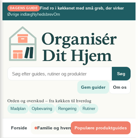
×
Spring
Find ro i køkkenet med små greb, der virker
DAGENS GUIDE
til
Øvrige indlæg
Nyhedsbrev
Om
indhold
Søg
Gem guider
Om os
Orden og overskud – fra køkken til hverdag
Madplan
Opbevaring
Rengøring
Rutiner
Forside
Familie og hverdagsliv
Populære produktguides
Indretning og organ