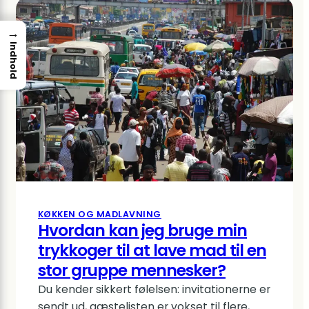
→
Indhold
KØKKEN OG MADLAVNING
Hvordan kan jeg bruge min
trykkoger til at lave mad til en
stor gruppe mennesker?
Du kender sikkert følelsen: invitationerne er
sendt ud, gæstelisten er vokset til flere,