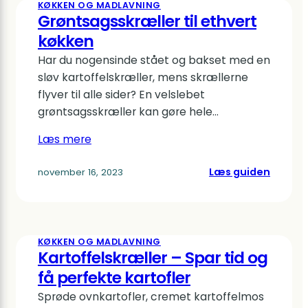
KØKKEN OG MADLAVNING
redska
Grøntsagsskræller til ethvert
til
køkken
dit
Har du nogensinde stået og bakset med en
køkken
sløv kartoffelskræller, mens skrællerne
flyver til alle sider? En velslebet
grøntsagsskræller kan gøre hele…
Læs mere
:
Læs guiden
november 16, 2023
Grønts
til
ethver
køkken
KØKKEN OG MADLAVNING
Kartoffelskræller – Spar tid og
få perfekte kartofler
Sprøde ovnkartofler, cremet kartoffelmos