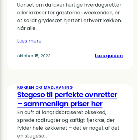
Uanset om du laver hurtige hverdagsretter
morge
eller kræser for gæsterne i weekenden, er
et solidt grydesæt hjertet i ethvert køkken.
Når alle…
Læs mere
:
Læs guiden
oktober 15, 2023
Find
det
perfek
gryde
KØKKEN OG MADLAVNING
til
Stegeso til perfekte ovnretter
dit
– sammenlign priser her
køkken
En duft af langtidsbraiseret oksekød,
sprøde rodfrugter og saftigt fjerkræ, der
fylder hele køkkenet – det er noget af det,
en stegeso…