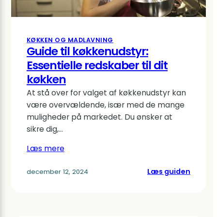
KØKKEN OG MADLAVNING
Guide til køkkenudstyr:
Essentielle redskaber til dit
køkken
At stå over for valget af køkkenudstyr kan
være overvældende, især med de mange
muligheder på markedet. Du ønsker at
sikre dig,…
Læs mere
:
Læs guiden
december 12, 2024
Guide
til
køkken
Essenti