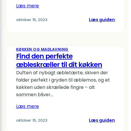
Læs mere
:
Læs guiden
oktober 15, 2023
Trykko
til
hurtig
og
KØKKEN OG MADLAVNING
smagfu
Find den perfekte
madlav
æbleskræller til dit køkken
Duften af nybagt æbletærte, skiven der
falder perfekt i gryden til æblemos, og et
køkken uden skrællede fingre – alt
sammen bliver…
Læs mere
:
Læs guiden
oktober 15, 2023
Find