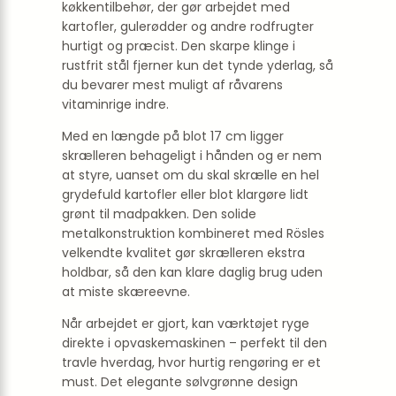
køkkentilbehør, der gør arbejdet med
kartofler, gulerødder og andre rodfrugter
hurtigt og præcist. Den skarpe klinge i
rustfrit stål fjerner kun det tynde yderlag, så
du bevarer mest muligt af råvarens
vitaminrige indre.
Med en længde på blot 17 cm ligger
skrælleren behageligt i hånden og er nem
at styre, uanset om du skal skrælle en hel
grydefuld kartofler eller blot klargøre lidt
grønt til madpakken. Den solide
metalkonstruktion kombineret med Rösles
velkendte kvalitet gør skrælleren ekstra
holdbar, så den kan klare daglig brug uden
at miste skæreevne.
Når arbejdet er gjort, kan værktøjet ryge
direkte i opvaskemaskinen – perfekt til den
travle hverdag, hvor hurtig rengøring er et
must. Det elegante sølvgrønne design