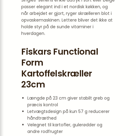
Singles-seriens enkle udtryk i sort eller beige
passer elegant ind i et nordisk køkken, og
når arbejdet er gjort, ryger skrælleren blot i
opvaskemaskinen. Lettere bliver det ikke at
holde styr på de sunde vitaminer i
hverdagen.
Fiskars Functional
Form
Kartoffelskræller
23cm
Længde på 23 cm giver stabilt greb og
præcis kontrol
Letvægtsdesign på kun 57 g reducerer
håndtræthed
Velegnet til kartofler, gulerødder og
andre rodfrugter