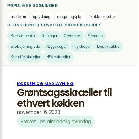
POPULÆRE SØGNINGER
madplan
oprydning
rengøringsplan
køkkenskuffer
REDAKTIONELT UDVALGTE PRODUKTGUIDES
Bedste bestik
Riskoger
Grydesæt
Stegeso
Støbejernsgryde
Æggekoger
Trykkoger
Bestikbakke
Kartoffelskræller
Æbleskræller
KØKKEN OG MADLAVNING
Grøntsagsskræller til
ethvert køkken
november 16, 2023
Prøvet i en almindelig hverdag