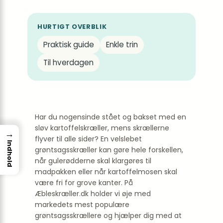
HURTIGT OVERBLIK
Praktisk guide
Enkle trin
Til hverdagen
Har du nogensinde stået og bakset med en
sløv kartoffelskræller, mens skrællerne
→
flyver til alle sider? En velslebet
Indhold
grøntsagsskræller kan gøre hele forskellen,
når gulerødderne skal klargøres til
madpakken eller når kartoffelmosen skal
være fri for grove kanter. På
Æbleskræller.dk holder vi øje med
markedets mest populære
grøntsagsskrællere og hjælper dig med at