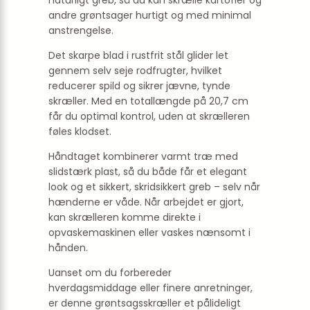
naturligt greb, så du kan skrælle kartofler og
andre grøntsager hurtigt og med minimal
anstrengelse.
Det skarpe blad i rustfrit stål glider let
gennem selv seje rodfrugter, hvilket
reducerer spild og sikrer jævne, tynde
skræller. Med en totallængde på 20,7 cm
får du optimal kontrol, uden at skrælleren
føles klodset.
Håndtaget kombinerer varmt træ med
slidstærk plast, så du både får et elegant
look og et sikkert, skridsikkert greb – selv når
hænderne er våde. Når arbejdet er gjort,
kan skrælleren komme direkte i
opvaskemaskinen eller vaskes nænsomt i
hånden.
Uanset om du forbereder
hverdagsmiddage eller finere anretninger,
er denne grøntsagsskræller et pålideligt