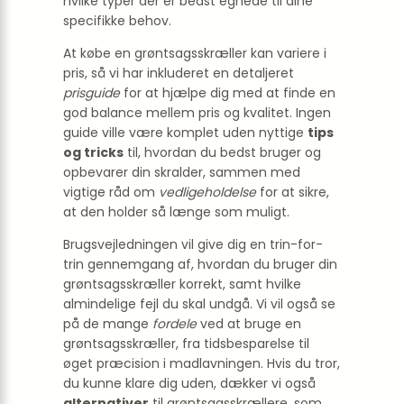
hvilke typer der er bedst egnede til dine
specifikke behov.
At købe en grøntsagsskræller kan variere i
pris, så vi har inkluderet en detaljeret
prisguide
for at hjælpe dig med at finde en
god balance mellem pris og kvalitet. Ingen
guide ville være komplet uden nyttige
tips
og tricks
til, hvordan du bedst bruger og
opbevarer din skralder, sammen med
vigtige råd om
vedligeholdelse
for at sikre,
at den holder så længe som muligt.
Brugsvejledningen vil give dig en trin-for-
trin gennemgang af, hvordan du bruger din
grøntsagsskræller korrekt, samt hvilke
almindelige fejl du skal undgå. Vi vil også se
på de mange
fordele
ved at bruge en
grøntsagsskræller, fra tidsbesparelse til
øget præcision i madlavningen. Hvis du tror,
du kunne klare dig uden, dækker vi også
alternativer
til grøntsagsskrællere, som