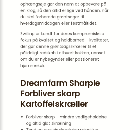
ophængsøje gør den nem at opbevare på
en krog, så den altid er lige ved hånden, når
du skal forberede grøntsager til
hverdagsmiddagen eller festmåltidet.
Zwilling er kendt for deres kompromisløse
fokus på kvalitet og holdbarhed – kvaliteter,
der gør denne grøntsagsskræller til et
pålideligt redskab i ethvert køkken, uanset
om du er nybegynder eller passioneret
hjemmekok.
Dreamfarm Sharple
Forbliver skarp
Kartoffelskræller
Forbliver skarp – mindre vedligeholdelse
og altid glat skrælning
Tynd og præcis skrælning mindsker