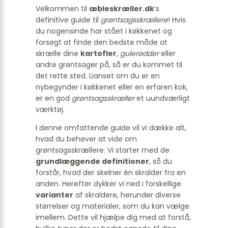
Velkommen til
æbleskræller.dk
‘s
definitive guide til
grøntsagsskrællere
! Hvis
du nogensinde har stået i køkkenet og
forsøgt at finde den bedste måde at
skrælle dine
kartofler
,
gulerødder
eller
andre grøntsager på, så er du kommet til
det rette sted. Uanset om du er en
nybegynder i køkkenet eller en erfaren kok,
er en god
grøntsagsskræller
et uundværligt
værktøj.
I denne omfattende guide vil vi dække alt,
hvad du behøver at vide om
grøntsagsskrællere. Vi starter med de
grundlæggende definitioner
, så du
forstår, hvad der skelner én skralder fra en
anden. Herefter dykker vi ned i forskellige
varianter
af skraldere, herunder diverse
størrelser og materialer, som du kan vælge
imellem. Dette vil hjælpe dig med at forstå,