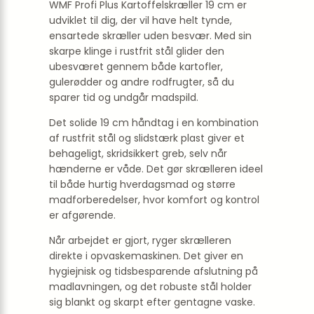
WMF Profi Plus Kartoffelskræller 19 cm er
udviklet til dig, der vil have helt tynde,
ensartede skræller uden besvær. Med sin
skarpe klinge i rustfrit stål glider den
ubesværet gennem både kartofler,
gulerødder og andre rodfrugter, så du
sparer tid og undgår madspild.
Det solide 19 cm håndtag i en kombination
af rustfrit stål og slidstærk plast giver et
behageligt, skridsikkert greb, selv når
hænderne er våde. Det gør skrælleren ideel
til både hurtig hverdagsmad og større
madforberedelser, hvor komfort og kontrol
er afgørende.
Når arbejdet er gjort, ryger skrælleren
direkte i opvaskemaskinen. Det giver en
hygiejnisk og tidsbesparende afslutning på
madlavningen, og det robuste stål holder
sig blankt og skarpt efter gentagne vaske.