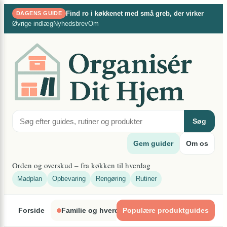
×
Spring
Find ro i køkkenet med små greb, der virker
DAGENS GUIDE
til
Øvrige indlæg
Nyhedsbrev
Om
indhold
Søg
Gem guider
Om os
Orden og overskud – fra køkken til hverdag
Madplan
Opbevaring
Rengøring
Rutiner
Forside
Familie og hverdagsliv
Populære produktguides
Indretning og organ