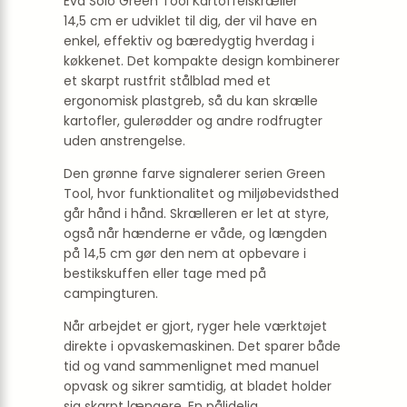
Eva Solo Green Tool Kartoffelskræller
14,5 cm er udviklet til dig, der vil have en
enkel, effektiv og bæredygtig hverdag i
køkkenet. Det kompakte design kombinerer
et skarpt rustfrit stålblad med et
ergonomisk plastgreb, så du kan skrælle
kartofler, gulerødder og andre rodfrugter
uden anstrengelse.
Den grønne farve signalerer serien Green
Tool, hvor funktionalitet og miljøbevidsthed
går hånd i hånd. Skrælleren er let at styre,
også når hænderne er våde, og længden
på 14,5 cm gør den nem at opbevare i
bestikskuffen eller tage med på
campingturen.
Når arbejdet er gjort, ryger hele værktøjet
direkte i opvaskemaskinen. Det sparer både
tid og vand sammenlignet med manuel
opvask og sikrer samtidig, at bladet holder
sig skarpt længere. En pålidelig