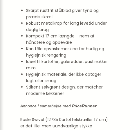
Skarpt rustfrit stålblad giver tynd og
præcis skræl
Robust metalkrop for lang levetid under
daglig brug
Kompakt 17 cm længde – nem at
håndtere og opbevare
Kan tåle opvaskemaskine for hurtig og
hygiejnisk rengøring
Ideel til kartofler, gulerødder, pastinakker
m.m.
Hygiejnisk materiale, der ikke optager
lugt eller smag
Stilrent sølvgrønt design, der matcher
moderne køkkener
Annonce i samarbejde med
PriceRunner
Rösle Swivel (12735 Kartoffelskræller 17 cm)
er det lille, men uundværlige stykke