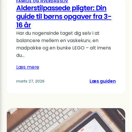
FAMILIE OG HVERDAGSLIV
Alderstilpassede pligter: Din
guide til børns opgaver fra 3-
16 år
Har du nogensinde taget dig selv i at
balancere mellem en vaskekurv, en
madpakke og en bunke LEGO – alt imens
du…
Læs mere
:
Læs guiden
marts 27, 2026
Alders
pligter:
Din
guide
til
børns
opgave