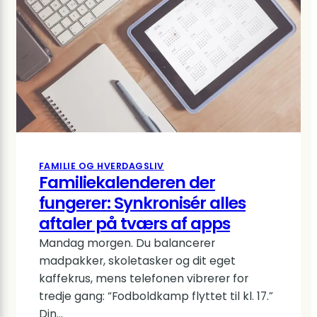
fra
3-
16
år
FAMILIE OG HVERDAGSLIV
Familiekalenderen der
fungerer: Synkronisér alles
aftaler på tværs af apps
Mandag morgen. Du balancerer
madpakker, skoletasker og dit eget
kaffekrus, mens telefonen vibrerer for
tredje gang: “Fodboldkamp flyttet til kl. 17.”
Din…