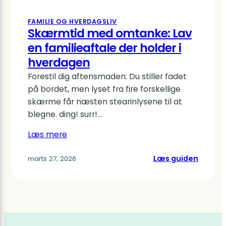
FAMILIE OG HVERDAGSLIV
Skærmtid med omtanke: Lav
en familieaftale der holder i
hverdagen
Forestil dig aftensmaden: Du stiller fadet
på bordet, men lyset fra fire forskellige
skærme får næsten stearinlysene til at
blegne. ding! surr!…
Læs mere
:
Læs guiden
marts 27, 2026
Skærm
med
omtan
Lav
en