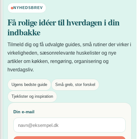
familie
der
NYHEDSBREV
holder
Få rolige idéer til hverdagen i din
i
indbakke
hverd
Tilmeld dig og få udvalgte guides, små rutiner der virker i
virkeligheden, sæsonrelevante huskelister og nye
artikler om køkken, rengøring, organisering og
hverdagsliv.
Ugens bedste guide
Små greb, stor forskel
Tjeklister og inspiration
Din e-mail