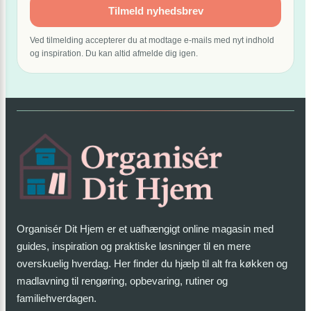
Tilmeld nyhedsbrev
Ved tilmelding accepterer du at modtage e-mails med nyt indhold
og inspiration. Du kan altid afmelde dig igen.
Organisér Dit Hjem er et uafhængigt online magasin med
guides, inspiration og praktiske løsninger til en mere
overskuelig hverdag. Her finder du hjælp til alt fra køkken og
madlavning til rengøring, opbevaring, rutiner og
familiehverdagen.