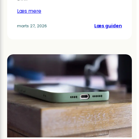
Læs mere
:
Læs guiden
marts 27, 2026
Famili
der
fungere
Synkro
alles
aftaler
på
tværs
af
apps