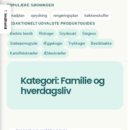
POPULÆRE SØGNINGER
→
Indhold
madplan
oprydning
rengøringsplan
køkkenskuffer
REDAKTIONELT UDVALGTE PRODUKTGUIDES
Bedste bestik
Riskoger
Grydesæt
Stegeso
Støbejernsgryde
Æggekoger
Trykkoger
Bestikbakke
Kartoffelskræller
Æbleskræller
Kategori:
Familie og
hverdagsliv