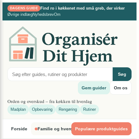
×
Spring
Find ro i køkkenet med små greb, der virker
DAGENS GUIDE
til
Øvrige indlæg
Nyhedsbrev
Om
indhold
Søg
Gem guider
Om os
Orden og overskud – fra køkken til hverdag
Madplan
Opbevaring
Rengøring
Rutiner
Forside
Familie og hverdagsliv
Populære produktguides
Indretning og organ