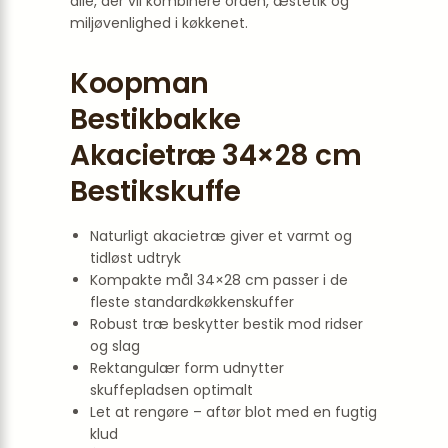
alle, der vil kombinere orden, æstetik og
miljøvenlighed i køkkenet.
Koopman
Bestikbakke
Akacietræ 34×28 cm
Bestikskuffe
Naturligt akacietræ giver et varmt og
tidløst udtryk
Kompakte mål 34×28 cm passer i de
fleste standardkøkkenskuffer
Robust træ beskytter bestik mod ridser
og slag
Rektangulær form udnytter
skuffepladsen optimalt
Let at rengøre – aftør blot med en fugtig
klud