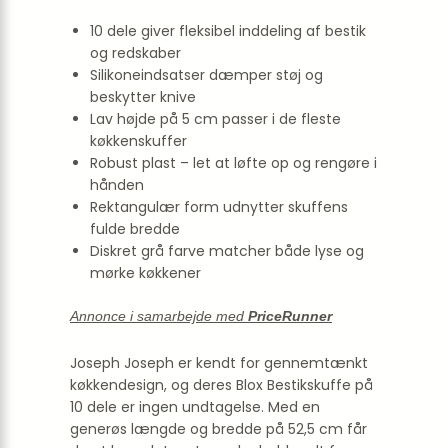
10 dele giver fleksibel inddeling af bestik
og redskaber
Silikoneindsatser dæmper støj og
beskytter knive
Lav højde på 5 cm passer i de fleste
køkkenskuffer
Robust plast – let at løfte op og rengøre i
hånden
Rektangulær form udnytter skuffens
fulde bredde
Diskret grå farve matcher både lyse og
mørke køkkener
Annonce i samarbejde med
PriceRunner
Joseph Joseph er kendt for gennemtænkt
køkkendesign, og deres Blox Bestikskuffe på
10 dele er ingen undtagelse. Med en
generøs længde og bredde på 52,5 cm får