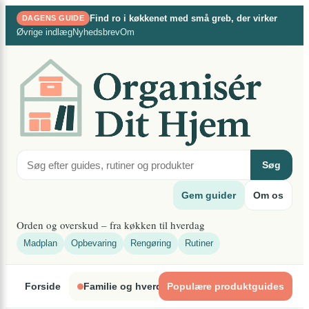
×
Spring
Find ro i køkkenet med små greb, der virker
DAGENS GUIDE
til
Øvrige indlæg
Nyhedsbrev
Om
indhold
Søg
Gem guider
Om os
Orden og overskud – fra køkken til hverdag
Madplan
Opbevaring
Rengøring
Rutiner
Forside
Familie og hverdagsliv
Populære produktguides
Indretning og organ