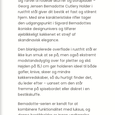
Sig farvel til rodede skuffer og bordplader –
Georg Jensen Bernadotte Cutlery Holder i
rustfrit stål giver dit bestik et fast og stilrent
hjem. Med sine karakteristiske rifler tager
den udgangspunkt i Sigvard Bernadottes
ikoniske designunivers og tilfører
øjeblikkeligt køkkenet et strejf af
skandinavisk elegance.
Den blankpolerede overflade i rustfrit stål er
ikke kun smuk at se på, men også ekstremt
modstandsdygtig over for pletter og slid.
Højden på 15,1 cm gør holderen ideel til både
gafler, knive, skeer og mindre
køkkenredskaber, så du hurtigt finder det,
du leder efter – uanset om den står
fremme på spisebordet eller diskret i en
bestikskuffe.
Bernadotte-serien er kendt for at
kombinere funktionalitet med luksus, og