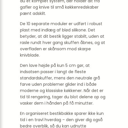
du et komplet system, der holder alt fra
gafler og knive til små køkkenredskaber
pænt adskilt.
De 10 separate moduler er udført i robust
plast med indlæg af blød silikone. Det
betyder, at dit bestik ligger stabilt, uden at
rasle rundt hver gang skuffen åbnes, og at
overfladen er skånsom mod skarpe
knivblade.
Den lave højde på kun 5 cm gør, at
indsatsen passer i langt de fleste
standardskuffer, mens den neutrale grå
farve uden problemer glider ind i både
moderne og klassiske køkkener. Når det er
tid til rengøring, tager du blot delene op og
vasker dem i hånden på få minutter.
En organiseret bestikbakke sparer ikke kun
tid i en travl hverdag – den giver dig også
bedre overblik, så du kan udnytte