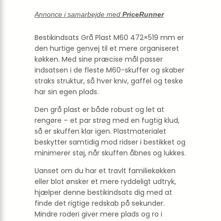
Annonce i samarbejde med
PriceRunner
Bestikindsats Grå Plast M60 472×519 mm er
den hurtige genvej til et mere organiseret
køkken. Med sine præcise mål passer
indsatsen i de fleste M60-skuffer og skaber
straks struktur, så hver kniv, gaffel og teske
har sin egen plads.
Den grå plast er både robust og let at
rengøre – et par strøg med en fugtig klud,
så er skuffen klar igen. Plastmaterialet
beskytter samtidig mod ridser i bestikket og
minimerer støj, når skuffen åbnes og lukkes.
Uanset om du har et travlt familiekøkken
eller blot ønsker et mere ryddeligt udtryk,
hjælper denne bestikindsats dig med at
finde det rigtige redskab på sekunder.
Mindre roderi giver mere plads og ro i