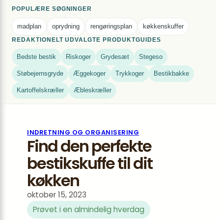
POPULÆRE SØGNINGER
madplan
oprydning
rengøringsplan
køkkenskuffer
REDAKTIONELT UDVALGTE PRODUKTGUIDES
Bedste bestik
Riskoger
Grydesæt
Stegeso
Støbejernsgryde
Æggekoger
Trykkoger
Bestikbakke
Kartoffelskræller
Æbleskræller
INDRETNING OG ORGANISERING
Find den perfekte
bestikskuffe til dit
køkken
oktober 15, 2023
Prøvet i en almindelig hverdag